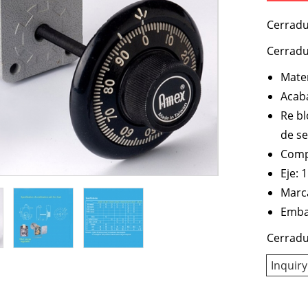
Cerradu
Cerradu
Mater
Acaba
Re bl
de s
Compo
Eje:
Marc
Embal
Cerradu
Inquiry