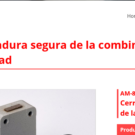
Ho
adura segura de la combin
dad
AM-8
Cer
de l
Produ