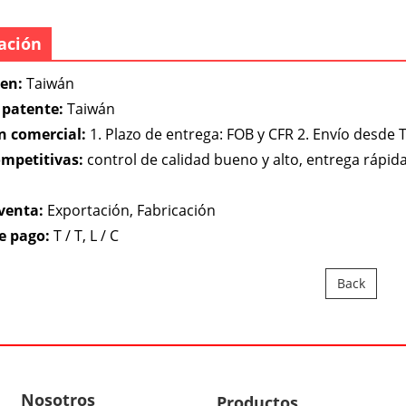
cación
gen:
Taiwán
patente:
Taiwán
n comercial:
1. Plazo de entrega: FOB y CFR 2. Envío desde 
ompetitivas:
control de calidad bueno y alto, entrega rápi
venta:
Exportación, Fabricación
e pago:
T / T, L / C
Back
Nosotros
Productos