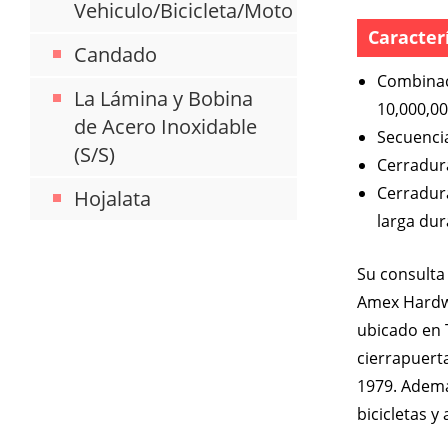
Vehiculo/Bicicleta/Moto
Caracter
Candado
Combinac
La Lámina y Bobina
10,000,0
de Acero Inoxidable
Secuenci
(S/S)
Cerradura
Cerradur
Hojalata
larga dur
Su consult
Amex Hardwa
ubicado en 
cierrapuert
1979. Ademá
bicicletas y